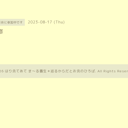
2023-08-17 (Thu)
修会に参加中です
修
26
はり灸てあて ま〜る養生＊巡るからだとお灸のひろば
. All Rights Rese