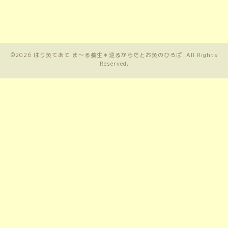
©2026
はり灸てあて ま〜る養生＊巡るからだとお灸のひろば
. All Rights
Reserved.