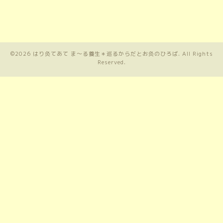
©2026
はり灸てあて ま〜る養生＊巡るからだとお灸のひろば
. All Rights
Reserved.