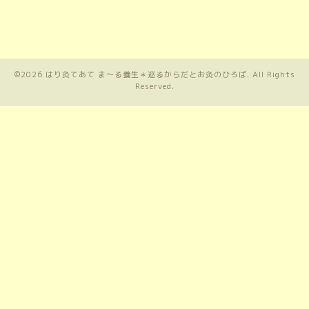
©2026
はり灸てあて ま〜る養生＊巡るからだとお灸のひろば
. All Rights
Reserved.