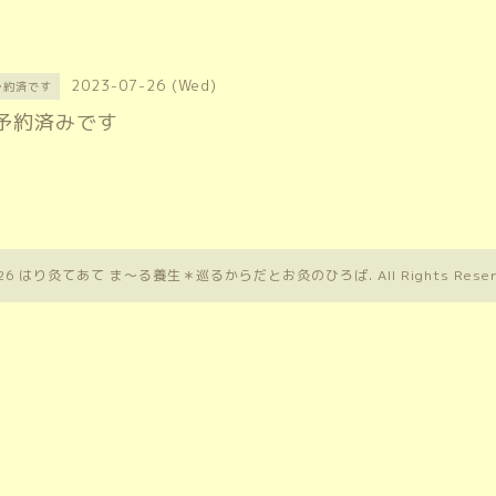
2023-07-26 (Wed)
予約済です
予約済みです
26
はり灸てあて ま〜る養生＊巡るからだとお灸のひろば
. All Rights Rese