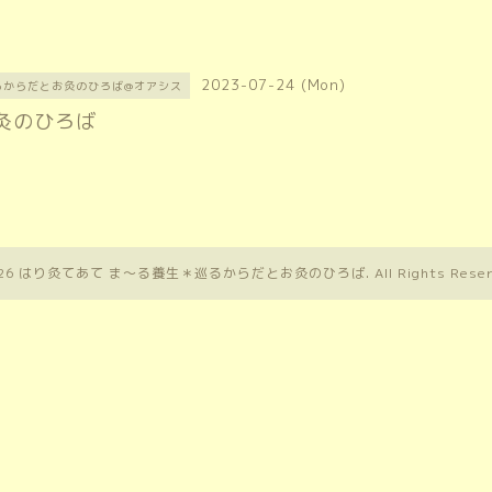
2023-07-24 (Mon)
るからだとお灸のひろば@オアシス
灸のひろば
26
はり灸てあて ま〜る養生＊巡るからだとお灸のひろば
. All Rights Rese