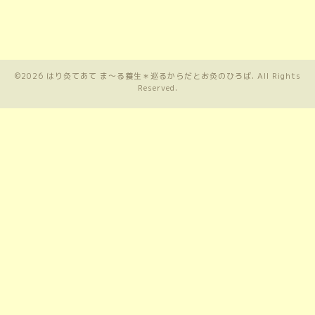
©2026
はり灸てあて ま〜る養生＊巡るからだとお灸のひろば
. All Rights
Reserved.