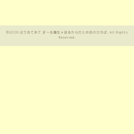
©2026
はり灸てあて ま〜る養生＊巡るからだとお灸のひろば
. All Rights
Reserved.