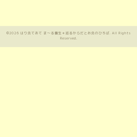
©2026
はり灸てあて ま〜る養生＊巡るからだとお灸のひろば
. All Rights
Reserved.